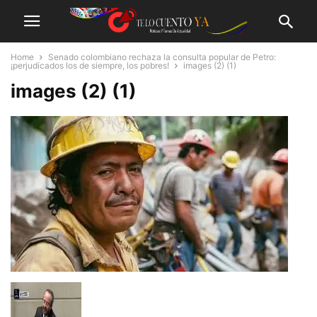
Home
Senado colombiano rechaza la consulta popular de Petro:
¡perjudicados los de siempre, los pobres!
images (2) (1)
images (2) (1)