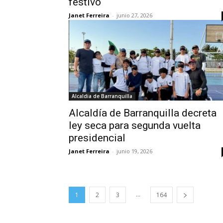
festivo
Janet Ferreira
-
junio 27, 2026
Alcaldia de Barranquilla
Alcaldía de Barranquilla decreta
ley seca para segunda vuelta
presidencial
Janet Ferreira
-
junio 19, 2026
...
1
2
3
164