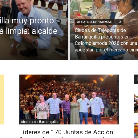
illa muy pronto
ALCALDIA DE BARRANQUILLA
a limpia: alcalde
Clubes de Tejedoras de
Barranquilla presentes en
Colombiamoda 2026 con una
apuestan por el mercado circ
Alcaldia de Barranquilla
Líderes de 170 Juntas de Acción