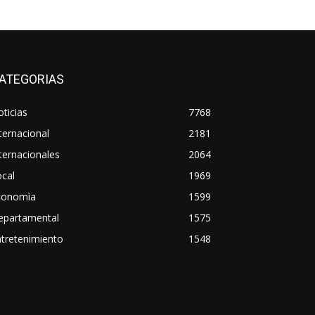
ATEGORIAS
ticias
7768
ternacional
2181
ternacionales
2064
cal
1969
conomìa
1599
epartamental
1575
tretenimiento
1548