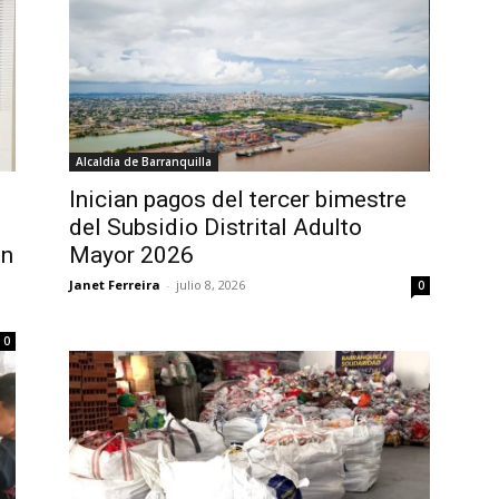
Alcaldia de Barranquilla
Inician pagos del tercer bimestre
del Subsidio Distrital Adulto
un
Mayor 2026
Janet Ferreira
-
julio 8, 2026
0
0