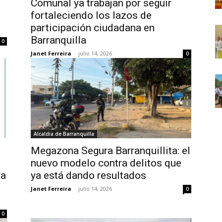
Comunal ya trabajan por seguir
fortaleciendo los lazos de
participación ciudadana en
Barranquilla
0
Janet Ferreira
-
julio 14, 2026
0
Alcaldia de Barranquilla
Megazona Segura Barranquillita: el
nuevo modelo contra delitos que
ra
ya está dando resultados
Janet Ferreira
-
julio 14, 2026
0
0