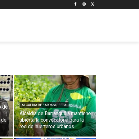
ALCALDIA DE BARRANQUILLA
s de
Alcaldía de Barranquilla mantiene
 de
abierta la convocatoria para la
red de huerteros urbanos