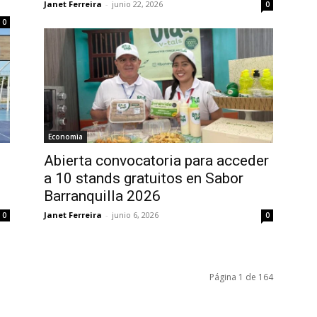
Janet Ferreira
-
junio 22, 2026
0
0
Economìa
Abierta convocatoria para acceder
a 10 stands gratuitos en Sabor
Barranquilla 2026
Janet Ferreira
-
junio 6, 2026
0
0
Página 1 de 164