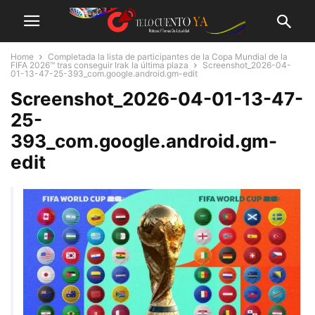
Home
Completada la lista de participantes de la Copa Mundial de la
FIFA 2026™ tras conseguir Irak la última plaza
Screenshot_2026-04-
01-13-47-25-393_com.google.android.gm-edit
Screenshot_2026-04-01-13-47-
25-
393_com.google.android.gm-
edit