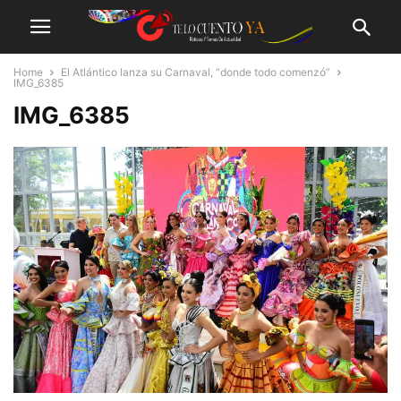
Home
El Atlántico lanza su Carnaval, “donde todo comenzó”
IMG_6385
IMG_6385