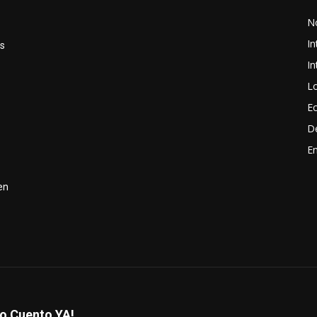
s
No
In
as
In
Lo
E
D
En
en
lo Cuento YA!