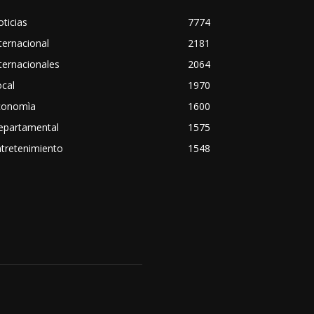
ticias
7774
ternacional
2181
ternacionales
2064
cal
1970
conomìa
1600
epartamental
1575
tretenimiento
1548