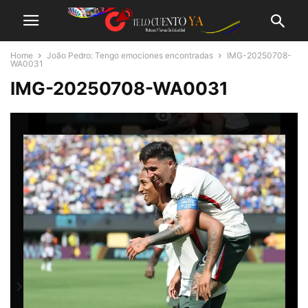
Home
João Pedro: Tengo emociones encontradas
IMG-20250708-
WA0031
IMG-20250708-WA0031