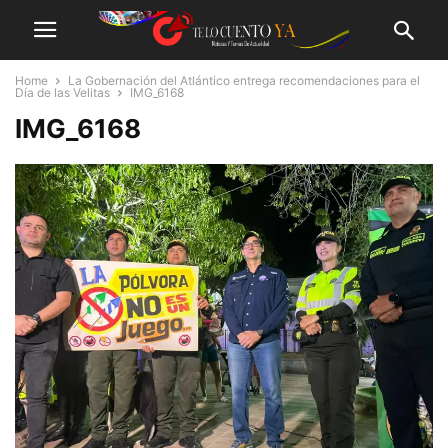
Home
La Gobernación del Atlántico entrega recomendaciones para el
Día de las Velitas
IMG_6168
IMG_6168