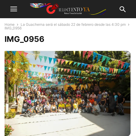
Home
La Guacherna será el sábado 22 de febrero desde las 4:30 pm
IMG_0956
IMG_0956