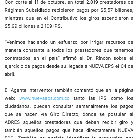
Con corte al
11 de octubre
, en total
2.019
prestadores de
Régimen Subsidiado recibieron pagos por $
5
,
5
7
billones
,
mientras que en el Contributivo los giros ascendieron a
$5,
9
9
billones a 2.
1
09 IPS
.
“
Venimos
haciendo un esfuerzo por irrigar recursos de
manera constante a todos los prestadores que tenemos
contratados en el país” afirmó el Dr. Rincón
sobre el
ejercicio de pagos desde su llegada a NUEVA EPS el 04 de
abril.
E
l Agente Interventor
también
comentó que en la página
web:
www.nuevaeps.co
m.co
tanto l
as IPS
como los
ciudadanos
,
pueden consultar semanalmente los pagos
que se hacen vía Giro Directo, donde se postulan al
ADRES aquellos prestadores que deben recibir giro y
también aquellos pagos que hace directamente NUEVA