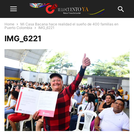
Home
Mi Casa Bacana hace realidad el sueño de 400 familias en
Puerto Colombia
IMG_6221
IMG_6221