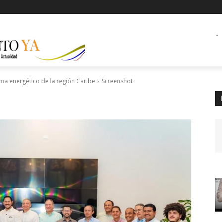
.
ema energético de la región Caribe
Screenshot