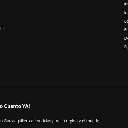
In
In
Lo
de
E
D
En
lo Cuento YA!
o Barranquillero de noticias para la region y el mundo.