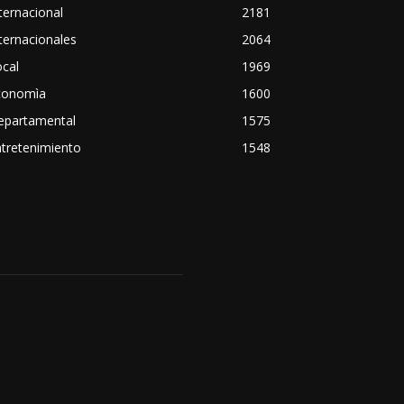
ternacional
2181
ternacionales
2064
cal
1969
conomìa
1600
epartamental
1575
tretenimiento
1548