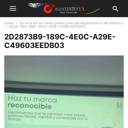
Home
Se va la luz en varias poblaciones del departamento del Atlántico
2D2873B9-189C-4E0C-A29E-C49603EEDB03
2D2873B9-189C-4E0C-A29E-
C49603EEDB03