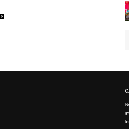
0
C
No
In
In