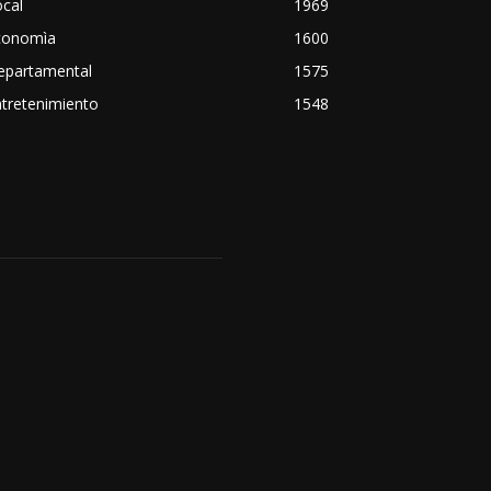
cal
1969
conomìa
1600
epartamental
1575
tretenimiento
1548