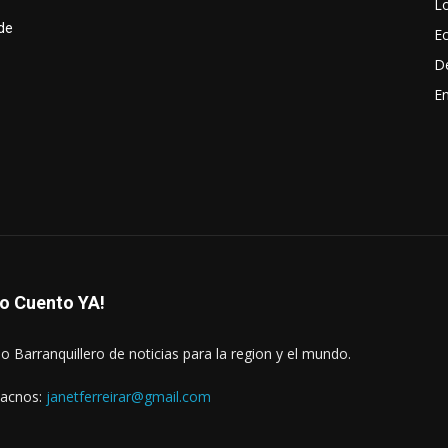
Lo
de
E
D
En
lo Cuento YA!
o Barranquillero de noticias para la region y el mundo.
acnos:
janetferreirar@gmail.com