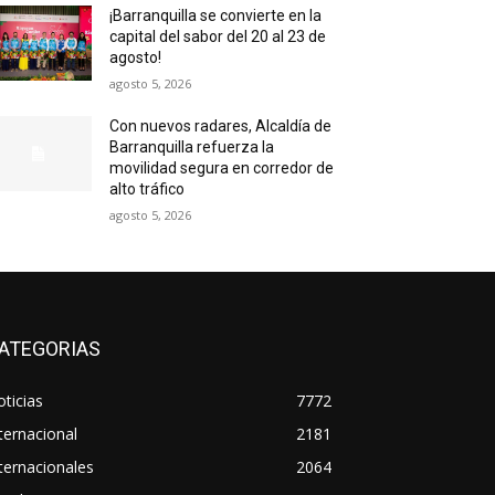
¡Barranquilla se convierte en la
capital del sabor del 20 al 23 de
agosto!
agosto 5, 2026
Con nuevos radares, Alcaldía de
Barranquilla refuerza la
movilidad segura en corredor de
alto tráfico
agosto 5, 2026
ATEGORIAS
ticias
7772
ternacional
2181
ternacionales
2064