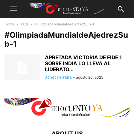
Home
Tags
#OlimpiadaMundialdeAjedrezSub-1
#OlimpiadaMundialdeAjedrezSu
b-1
APRETADA VICTORIA DE FIDE 1
SOBRE INDIA LO LLEVA AL
LIDERATO...
Janet Ferreira
-
agosto 20, 2025
ABOUT US