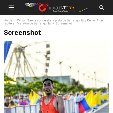
Home
Wilson Sáenz conquista la pista de Barranquilla y Kellys Arias
repite en Maratón de Barranquilla
Screenshot
Screenshot