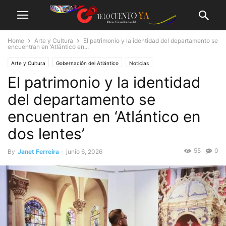
Home
Arte y Cultura
El patrimonio y la identidad del departamento se
encuentran en ‘Atlántico en...
Arte y Cultura
Gobernación del Atlántico
Noticias
El patrimonio y la identidad
del departamento se
encuentran en ‘Atlántico en
dos lentes’
55
0
By
Janet Ferreira
-
junio 6, 2026