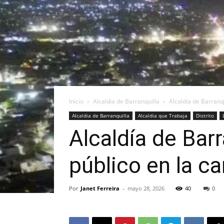
Inicio
Alcaldia de Barranquilla
Alcaldía de Barranq
Alcaldia de Barranquilla
Alcaldia que Trabaja
Distrito
Alcaldía de Bar
público en la ca
Por
Janet Ferreira
-
mayo 28, 2026
40
0