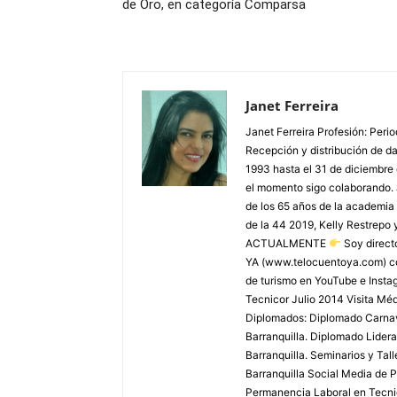
de Oro, en categoría Comparsa
Janet Ferreira
Janet Ferreira Profesión: Peri
Recepción y distribución de dañ
1993 hasta el 31 de diciembre
el momento sigo colaborando. 
de los 65 años de la academia 
de la 44 2019, Kelly Restrepo 
ACTUALMENTE
Soy direct
YA (www.telocuentoya.com) c
de turismo en YouTube e Inst
Tecnicor Julio 2014 Visita M
Diplomados: Diplomado Carnaval
Barranquilla. Diplomado Lider
Barranquilla. Seminarios y Tal
Barranquilla Social Media de P
Permanencia Laboral en Tecnic