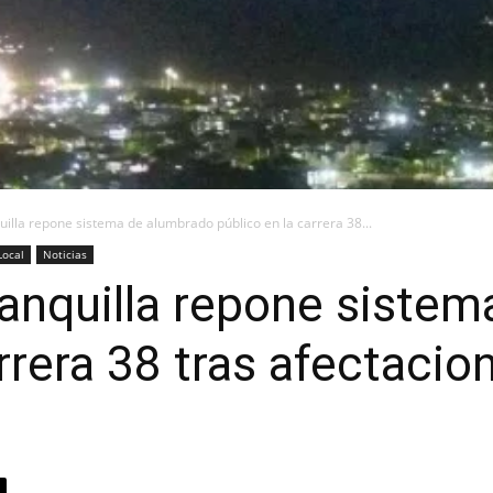
uilla repone sistema de alumbrado público en la carrera 38...
Local
Noticias
ranquilla repone siste
rrera 38 tras afectacio