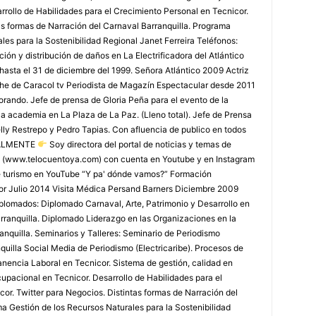
rollo de Habilidades para el Crecimiento Personal en Tecnicor.
as formas de Narración del Carnaval Barranquilla. Programa
les para la Sostenibilidad Regional Janet Ferreira Teléfonos:
ón y distribución de daños en La Electrificadora del Atlántico
 hasta el 31 de diciembre del 1999. Señora Atlántico 2009 Actriz
che de Caracol tv Periodista de Magazín Espectacular desde 2011
rando. Jefe de prensa de Gloria Peña para el evento de la
la academia en La Plaza de La Paz. (Lleno total). Jefe de Prensa
lly Restrepo y Pedro Tapias. Con afluencia de publico en todos
TUALMENTE
Soy directora del portal de noticias y temas de
 (www.telocuentoya.com) con cuenta en Youtube y en Instagram
de turismo en YouTube “Y pa' dónde vamos?” Formación
r Julio 2014 Visita Médica Persand Barners Diciembre 2009
lomados: Diplomado Carnaval, Arte, Patrimonio y Desarrollo en
arranquilla. Diplomado Liderazgo en las Organizaciones en la
nquilla. Seminarios y Talleres: Seminario de Periodismo
uilla Social Media de Periodismo (Electricaribe). Procesos de
nencia Laboral en Tecnicor. Sistema de gestión, calidad en
upacional en Tecnicor. Desarrollo de Habilidades para el
or. Twitter para Negocios. Distintas formas de Narración del
a Gestión de los Recursos Naturales para la Sostenibilidad