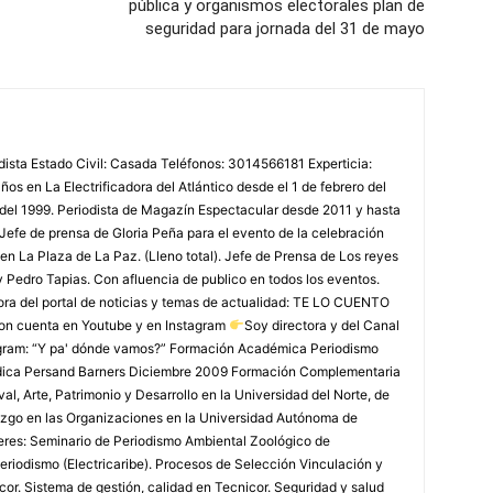
pública y organismos electorales plan de
seguridad para jornada del 31 de mayo
odista Estado Civil: Casada Teléfonos: 3014566181 Experticia:
os en La Electrificadora del Atlántico desde el 1 de febrero del
 del 1999. Periodista de Magazín Espectacular desde 2011 y hasta
Jefe de prensa de Gloria Peña para el evento de la celebración
en La Plaza de La Paz. (Lleno total). Jefe de Prensa de Los reyes
y Pedro Tapias. Con afluencia de publico en todos los eventos.
ora del portal de noticias y temas de actualidad: TE LO CUENTO
on cuenta en Youtube y en Instagram
Soy directora y del Canal
agram: “Y pa' dónde vamos?” Formación Académica Periodismo
édica Persand Barners Diciembre 2009 Formación Complementaria
, Arte, Patrimonio y Desarrollo en la Universidad del Norte, de
azgo en las Organizaciones en la Universidad Autónoma de
leres: Seminario de Periodismo Ambiental Zoológico de
eriodismo (Electricaribe). Procesos de Selección Vinculación y
or. Sistema de gestión, calidad en Tecnicor. Seguridad y salud