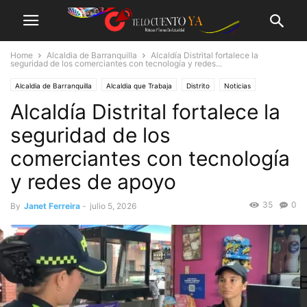
Home
Alcaldia de Barranquilla
Alcaldía Distrital fortalece la
seguridad de los comerciantes con tecnología y redes...
Alcaldia de Barranquilla
Alcaldia que Trabaja
Distrito
Noticias
Alcaldía Distrital fortalece la
seguridad de los
comerciantes con tecnología
y redes de apoyo
35
0
By
Janet Ferreira
-
julio 5, 2026