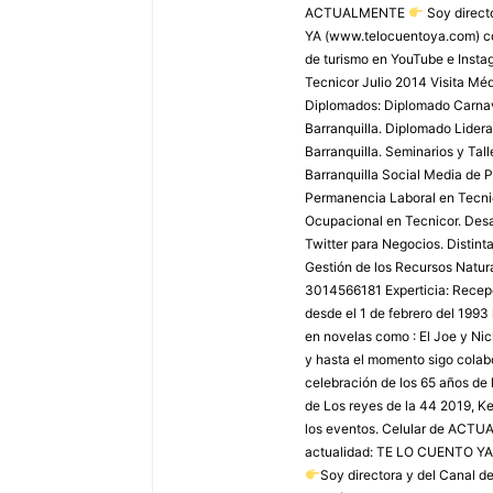
ACTUALMENTE
Soy direct
YA (www.telocuentoya.com) c
de turismo en YouTube e Inst
Tecnicor Julio 2014 Visita M
Diplomados: Diplomado Carnaval
Barranquilla. Diplomado Lider
Barranquilla. Seminarios y Tal
Barranquilla Social Media de P
Permanencia Laboral en Tecnic
Ocupacional en Tecnicor. Desar
Twitter para Negocios. Distint
Gestión de los Recursos Natura
3014566181 Experticia: Recepci
desde el 1 de febrero del 1993
en novelas como : El Joe y Ni
y hasta el momento sigo colabo
celebración de los 65 años de 
de Los reyes de la 44 2019, Ke
los eventos. Celular de AC
actualidad: TE LO CUENTO YA
Soy directora y del Canal 