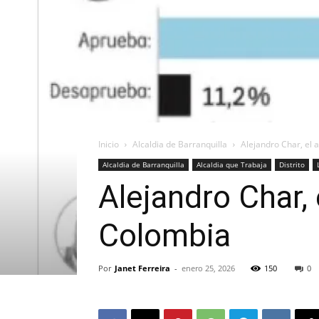
Inicio
Alcaldia de Barranquilla
Alejandro Char, el 
Alcaldia de Barranquilla
Alcaldia que Trabaja
Distrito
Alejandro Char, 
Colombia
Por
Janet Ferreira
-
enero 25, 2026
150
0