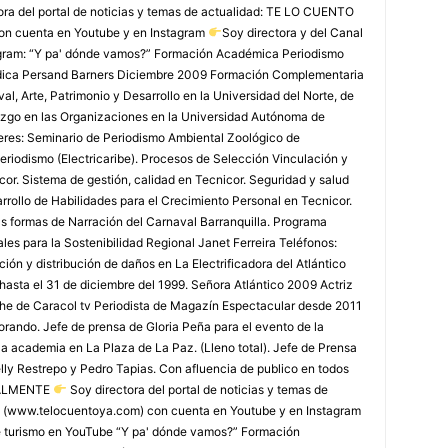
ora del portal de noticias y temas de actualidad: TE LO CUENTO
on cuenta en Youtube y en Instagram
Soy directora y del Canal
agram: “Y pa' dónde vamos?” Formación Académica Periodismo
édica Persand Barners Diciembre 2009 Formación Complementaria
, Arte, Patrimonio y Desarrollo en la Universidad del Norte, de
azgo en las Organizaciones en la Universidad Autónoma de
leres: Seminario de Periodismo Ambiental Zoológico de
eriodismo (Electricaribe). Procesos de Selección Vinculación y
or. Sistema de gestión, calidad en Tecnicor. Seguridad y salud
rollo de Habilidades para el Crecimiento Personal en Tecnicor.
as formas de Narración del Carnaval Barranquilla. Programa
les para la Sostenibilidad Regional Janet Ferreira Teléfonos:
ón y distribución de daños en La Electrificadora del Atlántico
 hasta el 31 de diciembre del 1999. Señora Atlántico 2009 Actriz
che de Caracol tv Periodista de Magazín Espectacular desde 2011
rando. Jefe de prensa de Gloria Peña para el evento de la
la academia en La Plaza de La Paz. (Lleno total). Jefe de Prensa
lly Restrepo y Pedro Tapias. Con afluencia de publico en todos
TUALMENTE
Soy directora del portal de noticias y temas de
 (www.telocuentoya.com) con cuenta en Youtube y en Instagram
de turismo en YouTube “Y pa' dónde vamos?” Formación