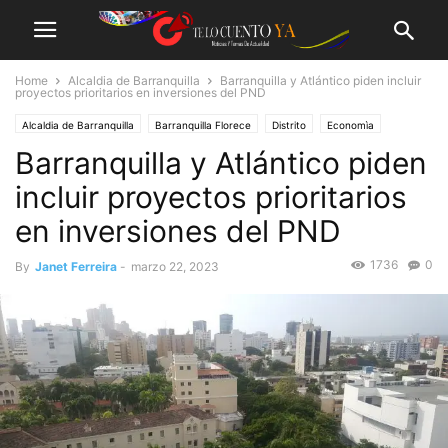
Home
Alcaldia de Barranquilla
Barranquilla y Atlántico piden incluir
proyectos prioritarios en inversiones del PND
Alcaldia de Barranquilla
Barranquilla Florece
Distrito
Economìa
Barranquilla y Atlántico piden
Local
Noticias
incluir proyectos prioritarios
en inversiones del PND
1736
0
By
Janet Ferreira
-
marzo 22, 2023