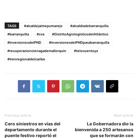
TAGS
#alcaldejaimepumarejo
#alcaldiadebarranquilla
#barranquilla
#cva
#DistritoAgrologísticodelAtlántico
#inversionesdelPND
#inversionesdelPNDparabarranquilla
#recuperacioncienagademallorquin
#telocuentoya
#trenregionaldelcaribe
Previous article
Next article
Cero siniestros en vías del
La Gobernadora dio la
departamento durante el
bienvenida a 250 artesanos
puente festivo reportó el
que se formarán con