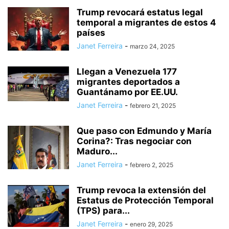
AVANCES DE PROGRAMACIÓN
BANCOS
BARRANQUILLA FLORECE
Trump revocará estatus legal
temporal a migrantes de estos 4
BÁSQUET
BEIJING 2022
BÉISBOL
BELLEZA
BIODIVERSIDAD
países
BOXEO
BRICS
BUSINESS
CACHEMIRA
CAIDA DE AFGHANISTAN
Janet Ferreira
-
marzo 24, 2025
CÁMARA DE REPRESENTANTES
CANAL SONY
CANCER
CANTANTES
CARIBE BIZ FORUM
CARNAVAL
CARNAVAL DE BARRANQUILLA
Llegan a Venezuela 177
CARRERA RUNNING
CARTELERA DE CINE
CENTRAMERTCANOS
migrantes deportados a
CHAMPETA
CHANCHULLOS
CHINA
CHINA AL DIA
Guantánamo por EE.UU.
CHINA RUSIA UNIDOS
CHINA VS ESTADOS UNIDOS
CIENCIA
Janet Ferreira
-
febrero 21, 2025
CIENCIA Y TEGNOLOGIA
CINE
COLOMBIA POSITIVA
COLUMNA DE OPINIÓN
COMERCIO
COMUNICADOS
Que paso con Edmundo y María
Corina?: Tras negociar con
CONCEJO DE BARRANQUILLA
CONCIERTOS
CONCURSO
Maduro...
CONFLICTO RUSIA - UCRANIA
CONFLICTO RUSIA VS UCRANIA -OTAN
Janet Ferreira
-
febrero 2, 2025
CONGRESO DE LA REPÚBLICA
CONGRESOS
CONSTRUCCIÒN
CONTRALORÍA
COPA AMÉRICA 2024
COPA FIFA 2026
COPA MUNDO
Trump revoca la extensión del
COREA DEL NORTE
COREA DEL NORTE VS COREA DEL SUR
Estatus de Protección Temporal
COREA DEL NORTE VS ESTADOS UNIDOS
COREA DEL NORTE VS JAPÓN
(TPS) para...
CORES DEL NORTE VS ESTADOS UNIDOS
CORRUPCIÓN
Janet Ferreira
-
enero 29, 2025