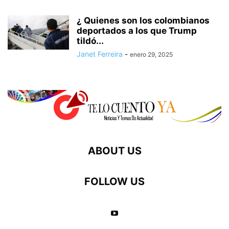
CORTE PENAL INTERNACIONAL
COVID-19
CREATIVE
CRÍMENES DE GUERRA
¿ Quienes son los colombianos
CRISIS BANCARIA 2023
CRISIS CANADÁ CHINA
deportados a los que Trump
CRISIS CHINA AUSTRALIA
CRISIS ECONÓMICA EN ALEMANIA
tildó...
CRISIS EN FRANCIA
CRISIS FRANCIA AUKUS
Janet Ferreira
-
enero 29, 2025
ABOUT US
FOLLOW US