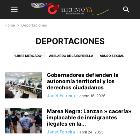
Home
Deportaciones
DEPORTACIONES
"LIBRE MERCADO"
ABELARDO DE LA ESPRIELLA
ABUSO SEXUAL
AFRICA
AGRICULTURA
AGROEXPO
AGROPECUARIO
ALCALDIA DE BARRANQUILLA
ALCALDIA QUE TRABAJA
Gobernadores defienden la
ALEMANIA EN RECESIÓN
autonomía territorial y los
ALEMANIA VS RUSIA
ALIADOS RUSIA-CHINA
derechos ciudadanos
AMC
AMENAZA BACTERIOLOGICA
AMERICA
AMÉRICA LATINA
Janet Ferreira
-
enero 16, 2026
AMÉRICA RUSIA 2018
AMOR
AMORES
ANÉCDOTAS
ANIVERSARIO
ARANCELES
ARMADA NACIONAL
Marea Negra: Lanzan » cacería»
ARMAMENTO MUNDIAL
ARMAN NUCLEARES
ARMAS
implacable de inmigrantes
ARMAS NUCLEARES
ARTE Y CULTURA
ASAMBLEA DEL ATLÁNTICO
ilegales en la...
ASIA
ASIA DEL SUR
ASTRAZENECA
ATLÁNTICO PROGRESA
Janet Ferreira
-
abril 24, 2025
ATLÁNTICOLÍDERENOBRAS
AUKUS
AUTISMO