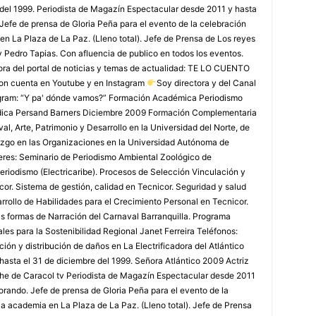
 del 1999. Periodista de Magazín Espectacular desde 2011 y hasta
Jefe de prensa de Gloria Peña para el evento de la celebración
en La Plaza de La Paz. (Lleno total). Jefe de Prensa de Los reyes
y Pedro Tapias. Con afluencia de publico en todos los eventos.
ora del portal de noticias y temas de actualidad: TE LO CUENTO
on cuenta en Youtube y en Instagram
Soy directora y del Canal
agram: “Y pa' dónde vamos?” Formación Académica Periodismo
édica Persand Barners Diciembre 2009 Formación Complementaria
, Arte, Patrimonio y Desarrollo en la Universidad del Norte, de
azgo en las Organizaciones en la Universidad Autónoma de
leres: Seminario de Periodismo Ambiental Zoológico de
eriodismo (Electricaribe). Procesos de Selección Vinculación y
or. Sistema de gestión, calidad en Tecnicor. Seguridad y salud
rollo de Habilidades para el Crecimiento Personal en Tecnicor.
as formas de Narración del Carnaval Barranquilla. Programa
les para la Sostenibilidad Regional Janet Ferreira Teléfonos:
ón y distribución de daños en La Electrificadora del Atlántico
 hasta el 31 de diciembre del 1999. Señora Atlántico 2009 Actriz
che de Caracol tv Periodista de Magazín Espectacular desde 2011
rando. Jefe de prensa de Gloria Peña para el evento de la
la academia en La Plaza de La Paz. (Lleno total). Jefe de Prensa