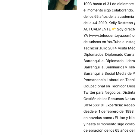
1993 hasta el 31 de diciembre
el momento sigo colaborando. 
de los 65 años de la academia 
de la 44 2019, Kelly Restrepo 
ACTUALMENTE
Soy direct
YA (www.telocuentoya.com) c
de turismo en YouTube e Inst
Tecnicor Julio 2014 Visita M
Diplomados: Diplomado Carnaval
Barranquilla. Diplomado Lider
Barranquilla. Seminarios y Tal
Barranquilla Social Media de P
Permanencia Laboral en Tecnic
Ocupacional en Tecnicor. Desar
Twitter para Negocios. Distint
Gestión de los Recursos Natura
3014566181 Experticia: Recepci
desde el 1 de febrero del 1993
en novelas como : El Joe y Ni
y hasta el momento sigo colabo
celebración de los 65 años de 