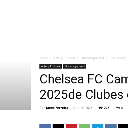
Inicio
Arte y Cultura
Uncategorized
Chelsea FC 
Arte y Cultura
Uncategorized
Chelsea FC Cam
2025de Clubes 
Por
Janet Ferreira
-
julio 14, 2025
278
0