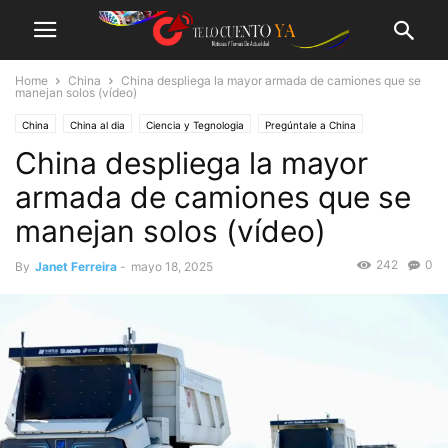
Home
China
China despliega la mayor armada de camiones que se
manejan solos (vídeo)
China
China al dia
Ciencia y Tegnologia
Pregúntale a China
China despliega la mayor
armada de camiones que se
manejan solos (vídeo)
242
0
By
Janet Ferreira
-
mayo 18, 2025