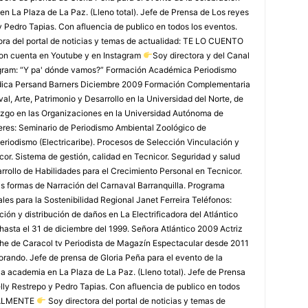
en La Plaza de La Paz. (Lleno total). Jefe de Prensa de Los reyes
y Pedro Tapias. Con afluencia de publico en todos los eventos.
ora del portal de noticias y temas de actualidad: TE LO CUENTO
on cuenta en Youtube y en Instagram
Soy directora y del Canal
agram: “Y pa' dónde vamos?” Formación Académica Periodismo
édica Persand Barners Diciembre 2009 Formación Complementaria
, Arte, Patrimonio y Desarrollo en la Universidad del Norte, de
azgo en las Organizaciones en la Universidad Autónoma de
leres: Seminario de Periodismo Ambiental Zoológico de
eriodismo (Electricaribe). Procesos de Selección Vinculación y
or. Sistema de gestión, calidad en Tecnicor. Seguridad y salud
rollo de Habilidades para el Crecimiento Personal en Tecnicor.
as formas de Narración del Carnaval Barranquilla. Programa
les para la Sostenibilidad Regional Janet Ferreira Teléfonos:
ón y distribución de daños en La Electrificadora del Atlántico
 hasta el 31 de diciembre del 1999. Señora Atlántico 2009 Actriz
che de Caracol tv Periodista de Magazín Espectacular desde 2011
rando. Jefe de prensa de Gloria Peña para el evento de la
la academia en La Plaza de La Paz. (Lleno total). Jefe de Prensa
lly Restrepo y Pedro Tapias. Con afluencia de publico en todos
TUALMENTE
Soy directora del portal de noticias y temas de