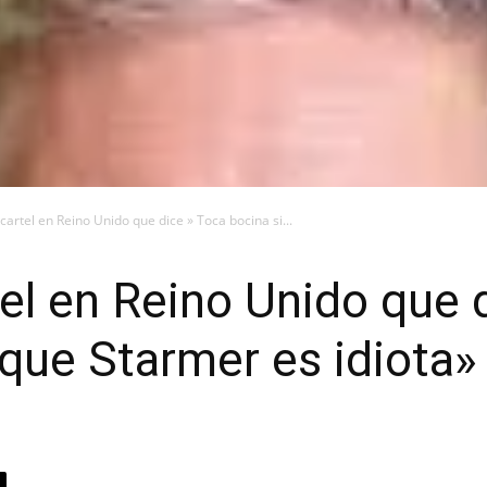
cartel en Reino Unido que dice » Toca bocina si...
el en Reino Unido que 
 que Starmer es idiota»