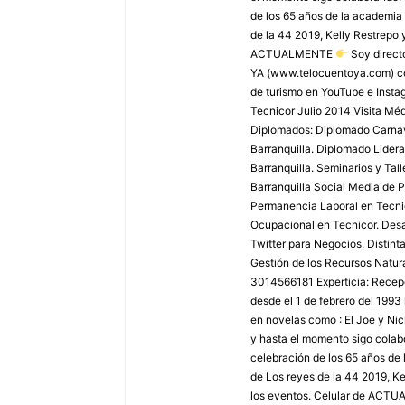
de los 65 años de la academia 
de la 44 2019, Kelly Restrepo 
ACTUALMENTE
Soy direct
YA (www.telocuentoya.com) c
de turismo en YouTube e Inst
Tecnicor Julio 2014 Visita M
Diplomados: Diplomado Carnaval
Barranquilla. Diplomado Lider
Barranquilla. Seminarios y Tal
Barranquilla Social Media de P
Permanencia Laboral en Tecnic
Ocupacional en Tecnicor. Desar
Twitter para Negocios. Distint
Gestión de los Recursos Natura
3014566181 Experticia: Recepci
desde el 1 de febrero del 1993
en novelas como : El Joe y Ni
y hasta el momento sigo colabo
celebración de los 65 años de 
de Los reyes de la 44 2019, Ke
los eventos. Celular de AC