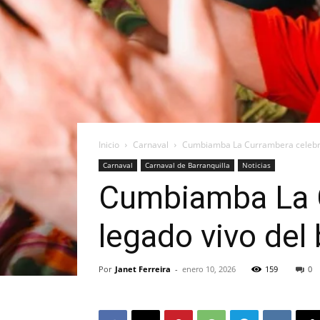
Inicio
Carnaval
Cumbiamba La Currambera celebra 
Carnaval
Carnaval de Barranquilla
Noticias
Cumbiamba La C
legado vivo del 
Por
Janet Ferreira
-
enero 10, 2026
159
0