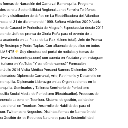
as formas de Narración del Carnaval Barranquilla. Programa
les para la Sostenibilidad Regional Janet Ferreira Teléfonos:
ón y distribución de daños en La Electrificadora del Atlántico
 hasta el 31 de diciembre del 1999. Señora Atlántico 2009 Actriz
che de Caracol tv Periodista de Magazín Espectacular desde 2011
rando. Jefe de prensa de Gloria Peña para el evento de la
la academia en La Plaza de La Paz. (Lleno total). Jefe de Prensa
lly Restrepo y Pedro Tapias. Con afluencia de publico en todos
TUALMENTE
Soy directora del portal de noticias y temas de
 (www.telocuentoya.com) con cuenta en Youtube y en Instagram
de turismo en YouTube “Y pa' dónde vamos?” Formación
r Julio 2014 Visita Médica Persand Barners Diciembre 2009
lomados: Diplomado Carnaval, Arte, Patrimonio y Desarrollo en
arranquilla. Diplomado Liderazgo en las Organizaciones en la
nquilla. Seminarios y Talleres: Seminario de Periodismo
uilla Social Media de Periodismo (Electricaribe). Procesos de
nencia Laboral en Tecnicor. Sistema de gestión, calidad en
upacional en Tecnicor. Desarrollo de Habilidades para el
or. Twitter para Negocios. Distintas formas de Narración del
a Gestión de los Recursos Naturales para la Sostenibilidad