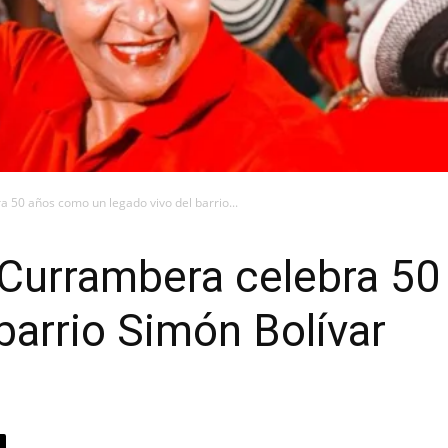
50 años como un legado vivo del barrio...
urrambera celebra 50
barrio Simón Bolívar