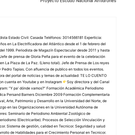
Proyecto Escudo Nacional Antidrones
odista Estado Civil: Casada Teléfonos: 3014566181 Experticia:
os en La Electrificadora del Atlántico desde el 1 de febrero del
 del 1999. Periodista de Magazín Espectacular desde 2011 y hasta
Jefe de prensa de Gloria Peña para el evento de la celebración
en La Plaza de La Paz. (Lleno total). Jefe de Prensa de Los reyes
y Pedro Tapias. Con afluencia de publico en todos los eventos.
ora del portal de noticias y temas de actualidad: TE LO CUENTO
on cuenta en Youtube y en Instagram
Soy directora y del Canal
agram: “Y pa' dónde vamos?” Formación Académica Periodismo
édica Persand Barners Diciembre 2009 Formación Complementaria
, Arte, Patrimonio y Desarrollo en la Universidad del Norte, de
azgo en las Organizaciones en la Universidad Autónoma de
leres: Seminario de Periodismo Ambiental Zoológico de
eriodismo (Electricaribe). Procesos de Selección Vinculación y
or. Sistema de gestión, calidad en Tecnicor. Seguridad y salud
rollo de Habilidades para el Crecimiento Personal en Tecnicor.