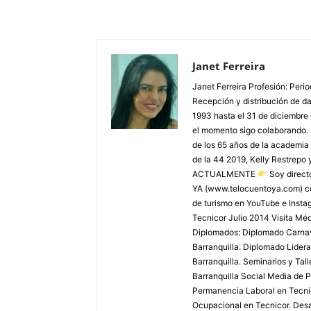
Janet Ferreira
Janet Ferreira Profesión: Peri
Recepción y distribución de dañ
1993 hasta el 31 de diciembre
el momento sigo colaborando. 
de los 65 años de la academia 
de la 44 2019, Kelly Restrepo 
ACTUALMENTE
Soy direct
YA (www.telocuentoya.com) c
de turismo en YouTube e Inst
Tecnicor Julio 2014 Visita M
Diplomados: Diplomado Carnaval
Barranquilla. Diplomado Lider
Barranquilla. Seminarios y Tal
Barranquilla Social Media de P
Permanencia Laboral en Tecnic
Ocupacional en Tecnicor. Desar