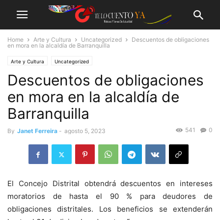
Home
Arte y Cultura
Uncategorized
Descuentos de obligaciones
en mora en la alcaldía de Barranquilla
Arte y Cultura
Uncategorized
Descuentos de obligaciones
en mora en la alcaldía de
Barranquilla
541
0
By
Janet Ferreira
-
agosto 5, 2023
El Concejo Distrital obtendrá descuentos en intereses
moratorios de hasta el 90 % para deudores de
obligaciones distritales. Los beneficios se extenderán