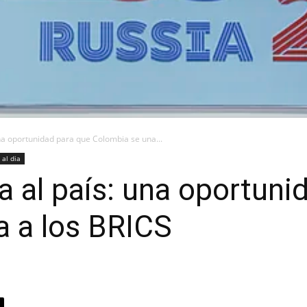
na oportunidad para que Colombia se una...
 al dia
 al país: una oportuni
a a los BRICS