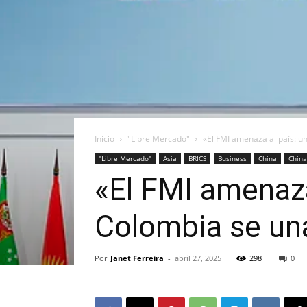
Inicio
"Libre Mercado"
«El FMI amenaza al país: u
"Libre Mercado"
Asia
BRICS
Business
China
China
«El FMI amenaza
Colombia se un
Por
Janet Ferreira
-
abril 27, 2025
298
0