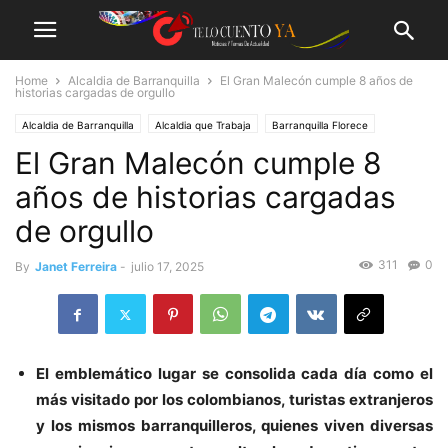
Home
Alcaldia de Barranquilla
El Gran Malecón cumple 8 años de
historias cargadas de orgullo
Alcaldia de Barranquilla
Alcaldia que Trabaja
Barranquilla Florece
El Gran Malecón cumple 8
Distrito
TURISMO
años de historias cargadas
de orgullo
311
0
By
Janet Ferreira
-
julio 17, 2025
El emblemático lugar se consolida cada día como el
más visitado por los colombianos, turistas extranjeros
y los mismos barranquilleros, quienes viven diversas