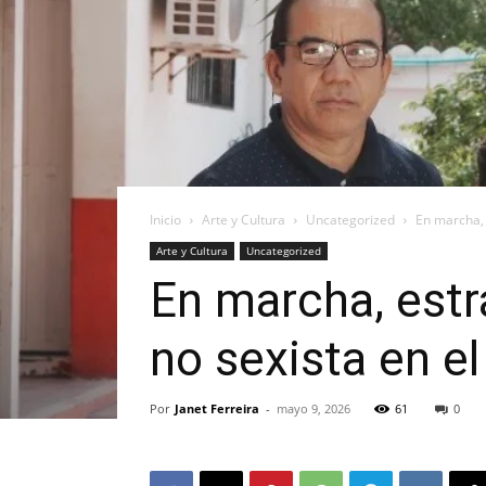
Inicio
Arte y Cultura
Uncategorized
En marcha, 
Arte y Cultura
Uncategorized
En marcha, est
no sexista en el
Por
Janet Ferreira
-
mayo 9, 2026
61
0