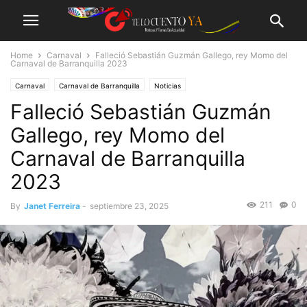
Home
Carnaval
Falleció Sebastián Guzmán Gallego, rey Momo del
Carnaval de Barranquilla 2023
Carnaval
Carnaval de Barranquilla
Noticias
Falleció Sebastián Guzmán
Gallego, rey Momo del
Carnaval de Barranquilla
2023
211
0
By
Janet Ferreira
-
septiembre 23, 2025