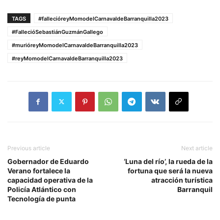
TAGS
#fallecióreyMomodelCarnavaldeBarranquilla2023
#FallecióSebastiánGuzmánGallego
#murióreyMomodelCarnavaldeBarranquilla2023
#reyMomodelCarnavaldeBarranquilla2023
Previous article
Next article
Gobernador de Eduardo
‘Luna del río’, la rueda de la
Verano fortalece la
fortuna que será la nueva
capacidad operativa de la
atracción turística
Policía Atlántico con
Barranquil
Tecnología de punta