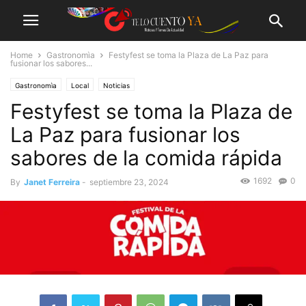
Home
Gastronomìa
Festyfest se toma la Plaza de La Paz para
fusionar los sabores...
Gastronomìa
Local
Noticias
Festyfest se toma la Plaza de
La Paz para fusionar los
sabores de la comida rápida
1692
0
By
Janet Ferreira
-
septiembre 23, 2024