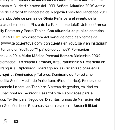
 hasta el 31 de diciembre del 1999. Señora Atlántico 2009 Actriz
che de Caracol tv Periodista de Magazín Espectacular desde 2011
rando. Jefe de prensa de Gloria Peña para el evento de la
la academia en La Plaza de La Paz. (Lleno total). Jefe de Prensa
lly Restrepo y Pedro Tapias. Con afluencia de publico en todos
TUALMENTE
Soy directora del portal de noticias y temas de
 (www.telocuentoya.com) con cuenta en Youtube y en Instagram
de turismo en YouTube “Y pa' dónde vamos?” Formación
r Julio 2014 Visita Médica Persand Barners Diciembre 2009
lomados: Diplomado Carnaval, Arte, Patrimonio y Desarrollo en
arranquilla. Diplomado Liderazgo en las Organizaciones en la
nquilla. Seminarios y Talleres: Seminario de Periodismo
uilla Social Media de Periodismo (Electricaribe). Procesos de
nencia Laboral en Tecnicor. Sistema de gestión, calidad en
upacional en Tecnicor. Desarrollo de Habilidades para el
or. Twitter para Negocios. Distintas formas de Narración del
a Gestión de los Recursos Naturales para la Sostenibilidad