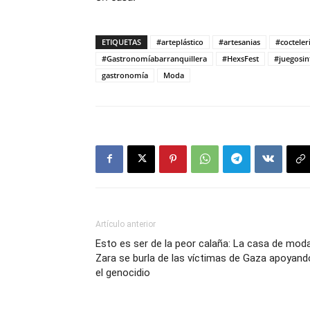
ETIQUETAS
#arteplástico
#artesanias
#cocteler
#Gastronomíabarranquillera
#HexsFest
#juegosin
gastronomía
Moda
Artículo anterior
Esto es ser de la peor calaña: La casa de mod
Zara se burla de las víctimas de Gaza apoyand
el genocidio