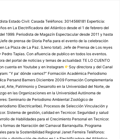
odista Estado Civil: Casada Teléfonos: 3014566181 Experticia:
os en La Electrificadora del Atlántico desde el 1 de febrero del
 del 1999. Periodista de Magazín Espectacular desde 2011 y hasta
Jefe de prensa de Gloria Peña para el evento de la celebración
en La Plaza de La Paz. (Lleno total). Jefe de Prensa de Los reyes
y Pedro Tapias. Con afluencia de publico en todos los eventos.
ora del portal de noticias y temas de actualidad: TE LO CUENTO
on cuenta en Youtube y en Instagram
Soy directora y del Canal
agram: “Y pa' dónde vamos?” Formación Académica Periodismo
édica Persand Barners Diciembre 2009 Formación Complementaria
, Arte, Patrimonio y Desarrollo en la Universidad del Norte, de
azgo en las Organizaciones en la Universidad Autónoma de
leres: Seminario de Periodismo Ambiental Zoológico de
eriodismo (Electricaribe). Procesos de Selección Vinculación y
or. Sistema de gestión, calidad en Tecnicor. Seguridad y salud
rollo de Habilidades para el Crecimiento Personal en Tecnicor.
as formas de Narración del Carnaval Barranquilla. Programa
les para la Sostenibilidad Regional Janet Ferreira Teléfonos:
ón y distribución de daños en La Electrificadora del Atlántico