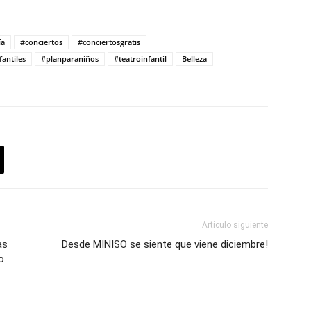
ía
#conciertos
#conciertosgratis
fantiles
#planparaniños
#teatroinfantil
Belleza
Artículo siguiente
as
Desde MINISO se siente que viene diciembre!
o