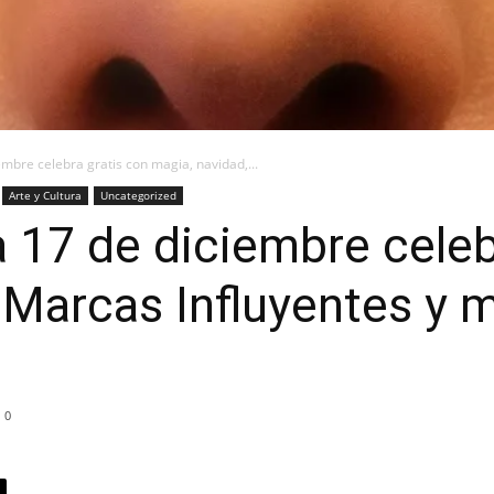
embre celebra gratis con magia, navidad,...
Arte y Cultura
Uncategorized
 17 de diciembre celeb
 Marcas Influyentes y 
0