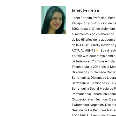
Janet Ferreira
Janet Ferreira Profesión: Peri
Recepción y distribución de dañ
1993 hasta el 31 de diciembre
el momento sigo colaborando. 
de los 65 años de la academia 
de la 44 2019, Kelly Restrepo 
ACTUALMENTE
Soy direct
YA (www.telocuentoya.com) c
de turismo en YouTube e Inst
Tecnicor Julio 2014 Visita M
Diplomados: Diplomado Carnaval
Barranquilla. Diplomado Lider
Barranquilla. Seminarios y Tal
Barranquilla Social Media de P
Permanencia Laboral en Tecnic
Ocupacional en Tecnicor. Desar
Twitter para Negocios. Distint
Gestión de los Recursos Natura
3014566181 Experticia: Recepci