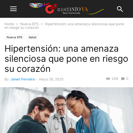
Home
Nueva EPS
Hipertensión: una amenaza silenciosa que pone
en riesgo su corazón
Nueva EPS
Salud
Hipertensión: una amenaza
silenciosa que pone en riesgo
su corazón
246
0
By
Janet Ferreira
-
mayo 26, 2025