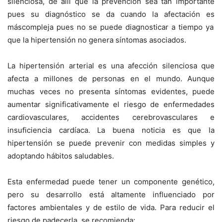
silenciosa, de allí q
ue la prevención sea tan importante
pues su diagnóstico
se da cuando
la afectaci
ón
es
má
s
compleja
pues
no
se
puede
diagnostica
r
a tiempo ya
que la hipertensión no genera síntomas asociados
.
La hipertensión arterial es una afección silenciosa que
afecta a millones de personas en el mundo. Aunque
muchas veces no presenta síntomas evidentes, puede
aumentar significativamente el riesgo de enfermedades
cardiovasculares, accidentes cerebrovasculares e
insuficiencia cardíaca. La buena noticia es que la
hipertensión se puede prevenir con medidas simples y
adoptando hábitos saludables.
Esta enfermedad puede tener un componente genético,
pero su desarrollo está altamente influenciado por
factores ambientales y de estilo de vida. Para reducir el
riesgo de padecerla, se recomienda: