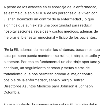
A pesar de los avances en el abordaje de la enfermedad,
se estima que solo el 10% de las personas que viven con
EIIs
han alcanzado un control de la enfermedad
, lo que
significa que
aún existe una
oportunidad par
a
reducir
hospitalizaciones, recaídas y costos médicos, además de
mejorar el bienestar emocional y físico de los pacientes
.
“En la EII, además de manejar los síntomas, buscamos que
cada persona pueda mantener su rutina, trabajo
,
estudio y
bienestar. Por eso es fundamental un abordaje oportuno y
continuo,
un
seguimiento cercano
y
metas claras de
tratamiento,
que nos permitan
brindar
el mejor control
posible de la enfermedad”,
señaló
Sergio Beltrán,
Director
de Asuntos Médicos para Johnson & Johnson
Colombia
.
En ese contexto, la conversación sobre EII también debe