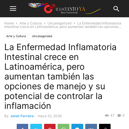
Home
Arte y Cultura
Uncategorized
La Enfermedad Inflamatoria
Intestinal crece en Latinoamérica, pero aumentan también las opciones...
Arte y Cultura
Uncategorized
La Enfermedad Inflamatoria
Intestinal crece en
Latinoamérica, pero
aumentan también las
opciones de manejo y su
potencial de controlar la
inflamación
47
0
By
Janet Ferreira
-
mayo 22, 2026