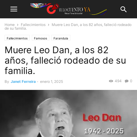
Home
Fallecimientos
Muere Leo Dan, a los 82 años, falleció rodeado
de su familia.
Fallecimientos
Famosos
Farandula
Muere Leo Dan, a los 82
años, falleció rodeado de su
familia.
494
0
By
Janet Ferreira
-
enero 1, 2025