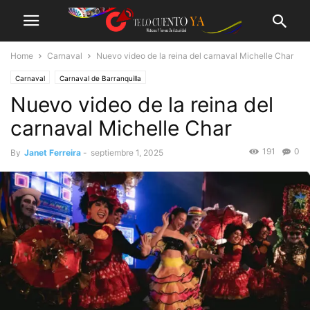
Home
Carnaval
Nuevo video de la reina del carnaval Michelle Char
Carnaval
Carnaval de Barranquilla
Nuevo video de la reina del
carnaval Michelle Char
191
0
By
Janet Ferreira
-
septiembre 1, 2025