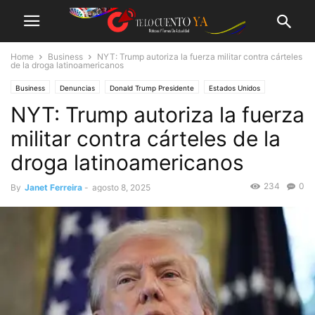
Home
Business
NYT: Trump autoriza la fuerza militar contra cárteles
de la droga latinoamericanos
Business
Denuncias
Donald Trump Presidente
Estados Unidos
NYT: Trump autoriza la fuerza
Guerra contra la droga
militar contra cárteles de la
droga latinoamericanos
234
0
By
Janet Ferreira
-
agosto 8, 2025