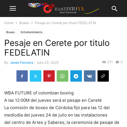
Home
Boxeo
Pesaje en Cerete por titulo FEDELATIN
Boxeo
Entretenimiento
Pesaje en Cerete por titulo
FEDELATIN
211
0
By
Janet Ferreira
-
julio 23, 2025
WBA FUTURE of colombian boxing
A las 12:00M del jueves será el pesaje en Cereté
La comisión de boxeo de Córdoba fijó para las 12 del
mediodía del jueves 24 de julio en las instalaciones
del centro de Artes y Saberes, la ceremonia de pesaje de