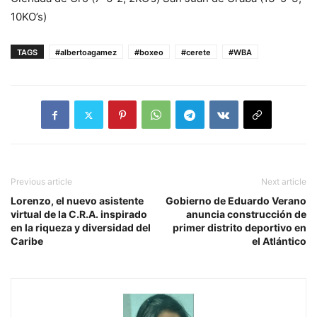
10KO’s)
TAGS
#albertoagamez
#boxeo
#cerete
#WBA
Previous article
Next article
Lorenzo, el nuevo asistente
Gobierno de Eduardo Verano
virtual de la C.R.A. inspirado
anuncia construcción de
en la riqueza y diversidad del
primer distrito deportivo en
Caribe
el Atlántico