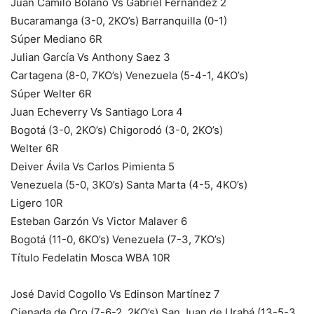
Juan Camilo Bolaño Vs Gabriel Fernández 2
Bucaramanga (3-0, 2KO’s) Barranquilla (0-1)
Súper Mediano 6R
Julian García Vs Anthony Saez 3
Cartagena (8-0, 7KO’s) Venezuela (5-4-1, 4KO’s)
Súper Welter 6R
Juan Echeverry Vs Santiago Lora 4
Bogotá (3-0, 2KO’s) Chigorodó (3-0, 2KO’s)
Welter 6R
Deiver Ávila Vs Carlos Pimienta 5
Venezuela (5-0, 3KO’s) Santa Marta (4-5, 4KO’s)
Ligero 10R
Esteban Garzón Vs Victor Malaver 6
Bogotá (11-0, 6KO’s) Venezuela (7-3, 7KO’s)
Título Fedelatin Mosca WBA 10R
José David Cogollo Vs Edinson Martínez 7
Cienada de Oro (7-6-2, 2KO’s) San Juan de Urabá (13-5-3,