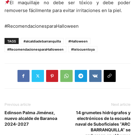
El maquillaje no debe ser tóxico y debe poder
removerse fácilmente para evitar irritaciones en la piel.
#RecomendacionesparaHalloween
TAGS
#alcaldiadebarranquilla
#Halloween
#RecomendacionesparaHalloween
#telocuentoya
Previous article
Next article
Edinson Palma Jiménez,
14 grumetes hidrógrafos y
nuevo alcalde de Baranoa
electrónicos de la escuela
2024-2027
naval de Suboficiales “ARC
BARRANQUILLA” se