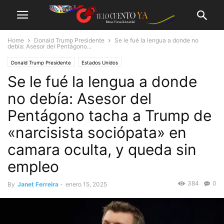
Home
Donald Trump Presidente
Se le fué la lengua a donde no
debía: Asesor del Pentágono...
Donald Trump Presidente
Estados Unidos
Se le fué la lengua a donde
no debía: Asesor del
Pentágono tacha a Trump de
«narcisista sociópata» en
camara oculta, y queda sin
empleo
384
0
By
Janet Ferreira
-
enero 15, 2025