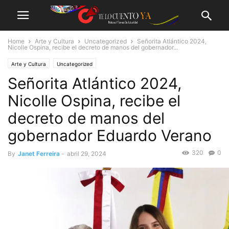
Home
Arte y Cultura
Uncategorized
Señorita Atlántico 2024,
Nicolle Ospina, recibe el decreto de manos del gobernador...
Arte y Cultura
Uncategorized
Señorita Atlántico 2024,
Nicolle Ospina, recibe el
decreto de manos del
gobernador Eduardo Verano
320
0
By
Janet Ferreira
-
abril 29, 2024