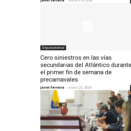
Janet Ferreira
-
febrero 6, 2024
Departamental
Cero siniestros en las vías
secundarias del Atlántico durant
el primer fin de semana de
precarnavales
Janet Ferreira
-
enero 22, 2024