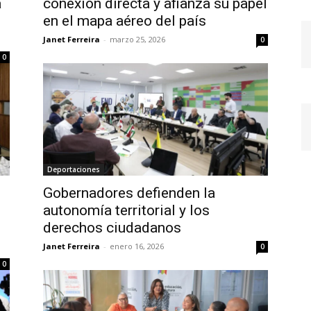
a
conexión directa y afianza su papel
en el mapa aéreo del país
Janet Ferreira
-
marzo 25, 2026
0
0
Deportaciones
Gobernadores defienden la
autonomía territorial y los
derechos ciudadanos
Janet Ferreira
-
enero 16, 2026
0
0