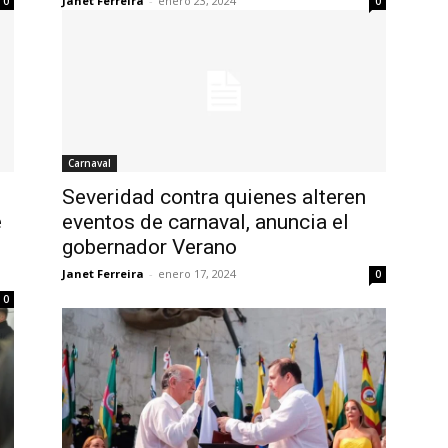
Janet Ferreira
-
enero 23, 2024
0
0
Carnaval
Severidad contra quienes alteren
e
eventos de carnaval, anuncia el
gobernador Verano
Janet Ferreira
-
enero 17, 2024
0
0