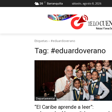
C
sábado, agosto 8, 2026
26
Barranquilla
Etiquetas
#eduardoverano
Tag:
#eduardoverano
Departamental
“El Caribe aprende a leer”: