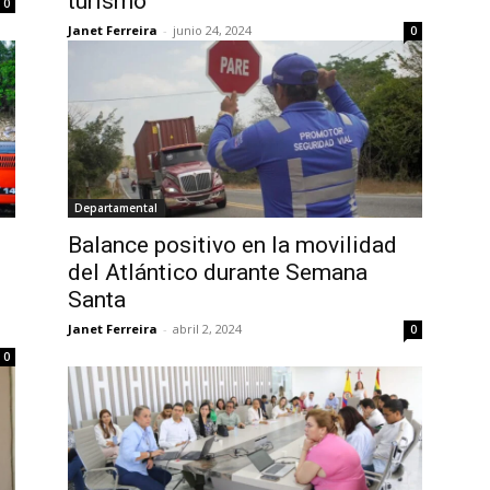
turismo
0
Janet Ferreira
-
junio 24, 2024
0
Departamental
Balance positivo en la movilidad
del Atlántico durante Semana
Santa
Janet Ferreira
-
abril 2, 2024
0
0