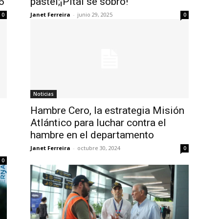
6
pastel;¡Pital se sobró!
Janet Ferreira
-
junio 29, 2025
0
0
Noticias
Hambre Cero, la estrategia Misión
Atlántico para luchar contra el
hambre en el departamento
Janet Ferreira
-
octubre 30, 2024
0
0