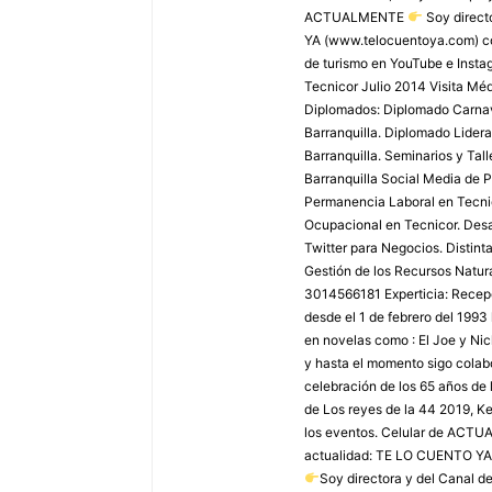
ACTUALMENTE
Soy direct
YA (www.telocuentoya.com) c
de turismo en YouTube e Inst
Tecnicor Julio 2014 Visita M
Diplomados: Diplomado Carnaval
Barranquilla. Diplomado Lider
Barranquilla. Seminarios y Tal
Barranquilla Social Media de P
Permanencia Laboral en Tecnic
Ocupacional en Tecnicor. Desar
Twitter para Negocios. Distint
Gestión de los Recursos Natura
3014566181 Experticia: Recepci
desde el 1 de febrero del 1993
en novelas como : El Joe y Ni
y hasta el momento sigo colabo
celebración de los 65 años de 
de Los reyes de la 44 2019, Ke
los eventos. Celular de AC
actualidad: TE LO CUENTO YA
Soy directora y del Canal 