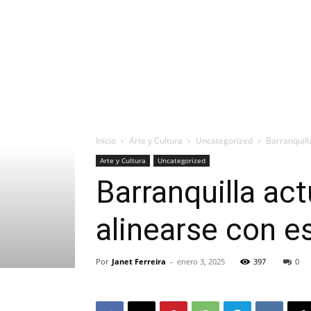
Inicio
Arte y Cultura
Uncategorized
Barranquill
Arte y Cultura
Uncategorized
Barranquilla act
alinearse con e
Por
Janet Ferreira
-
enero 3, 2025
397
0