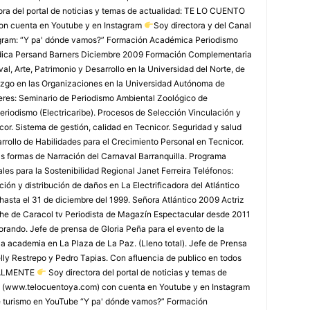
ora del portal de noticias y temas de actualidad: TE LO CUENTO
on cuenta en Youtube y en Instagram
Soy directora y del Canal
agram: “Y pa' dónde vamos?” Formación Académica Periodismo
édica Persand Barners Diciembre 2009 Formación Complementaria
, Arte, Patrimonio y Desarrollo en la Universidad del Norte, de
azgo en las Organizaciones en la Universidad Autónoma de
leres: Seminario de Periodismo Ambiental Zoológico de
eriodismo (Electricaribe). Procesos de Selección Vinculación y
or. Sistema de gestión, calidad en Tecnicor. Seguridad y salud
rollo de Habilidades para el Crecimiento Personal en Tecnicor.
as formas de Narración del Carnaval Barranquilla. Programa
les para la Sostenibilidad Regional Janet Ferreira Teléfonos:
ón y distribución de daños en La Electrificadora del Atlántico
 hasta el 31 de diciembre del 1999. Señora Atlántico 2009 Actriz
che de Caracol tv Periodista de Magazín Espectacular desde 2011
rando. Jefe de prensa de Gloria Peña para el evento de la
la academia en La Plaza de La Paz. (Lleno total). Jefe de Prensa
lly Restrepo y Pedro Tapias. Con afluencia de publico en todos
TUALMENTE
Soy directora del portal de noticias y temas de
 (www.telocuentoya.com) con cuenta en Youtube y en Instagram
de turismo en YouTube “Y pa' dónde vamos?” Formación