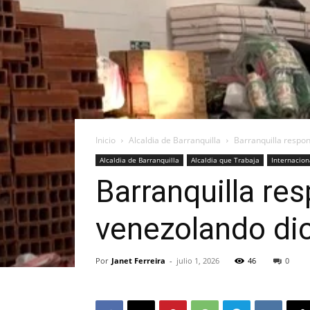
Inicio
Alcaldia de Barranquilla
Barranquilla respon
Alcaldia de Barranquilla
Alcaldia que Trabaja
Internacion
Barranquilla re
venezolando dic
Por
Janet Ferreira
-
julio 1, 2026
46
0