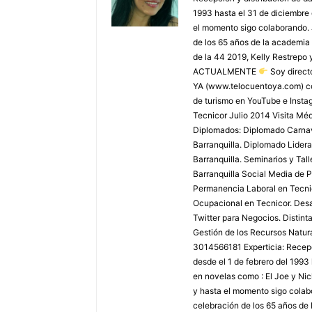
1993 hasta el 31 de diciembre
el momento sigo colaborando. 
de los 65 años de la academia 
de la 44 2019, Kelly Restrepo 
ACTUALMENTE
Soy direct
YA (www.telocuentoya.com) c
de turismo en YouTube e Inst
Tecnicor Julio 2014 Visita M
Diplomados: Diplomado Carnaval
Barranquilla. Diplomado Lider
Barranquilla. Seminarios y Tal
Barranquilla Social Media de P
Permanencia Laboral en Tecnic
Ocupacional en Tecnicor. Desar
Twitter para Negocios. Distint
Gestión de los Recursos Natura
3014566181 Experticia: Recepci
desde el 1 de febrero del 1993
en novelas como : El Joe y Ni
y hasta el momento sigo colabo
celebración de los 65 años de 