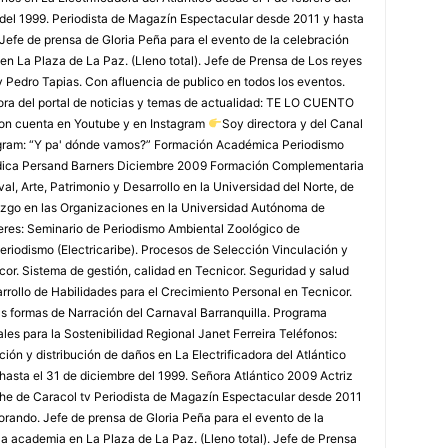
 del 1999. Periodista de Magazín Espectacular desde 2011 y hasta
Jefe de prensa de Gloria Peña para el evento de la celebración
en La Plaza de La Paz. (Lleno total). Jefe de Prensa de Los reyes
y Pedro Tapias. Con afluencia de publico en todos los eventos.
ora del portal de noticias y temas de actualidad: TE LO CUENTO
on cuenta en Youtube y en Instagram
Soy directora y del Canal
agram: “Y pa' dónde vamos?” Formación Académica Periodismo
édica Persand Barners Diciembre 2009 Formación Complementaria
, Arte, Patrimonio y Desarrollo en la Universidad del Norte, de
azgo en las Organizaciones en la Universidad Autónoma de
leres: Seminario de Periodismo Ambiental Zoológico de
eriodismo (Electricaribe). Procesos de Selección Vinculación y
or. Sistema de gestión, calidad en Tecnicor. Seguridad y salud
rollo de Habilidades para el Crecimiento Personal en Tecnicor.
as formas de Narración del Carnaval Barranquilla. Programa
les para la Sostenibilidad Regional Janet Ferreira Teléfonos:
ón y distribución de daños en La Electrificadora del Atlántico
 hasta el 31 de diciembre del 1999. Señora Atlántico 2009 Actriz
che de Caracol tv Periodista de Magazín Espectacular desde 2011
rando. Jefe de prensa de Gloria Peña para el evento de la
la academia en La Plaza de La Paz. (Lleno total). Jefe de Prensa