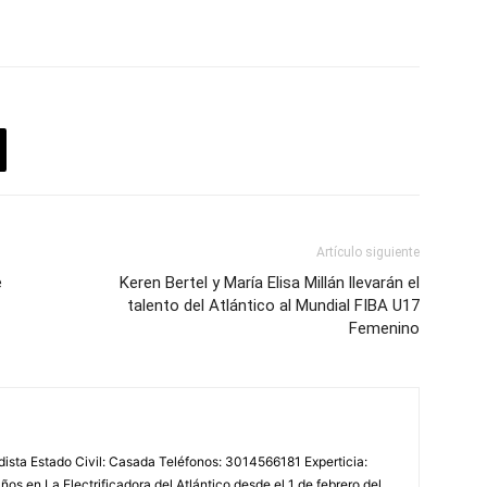
Artículo siguiente
e
Keren Bertel y María Elisa Millán llevarán el
talento del Atlántico al Mundial FIBA U17
Femenino
odista Estado Civil: Casada Teléfonos: 3014566181 Experticia:
os en La Electrificadora del Atlántico desde el 1 de febrero del