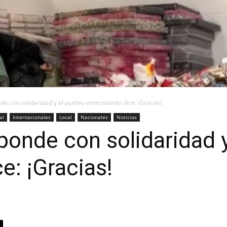
de con solidaridad y el pueblo venezolando dice: ¡Gracias!
al
Internacionales
Local
Nacionales
Noticias
sponde con solidaridad 
e: ¡Gracias!