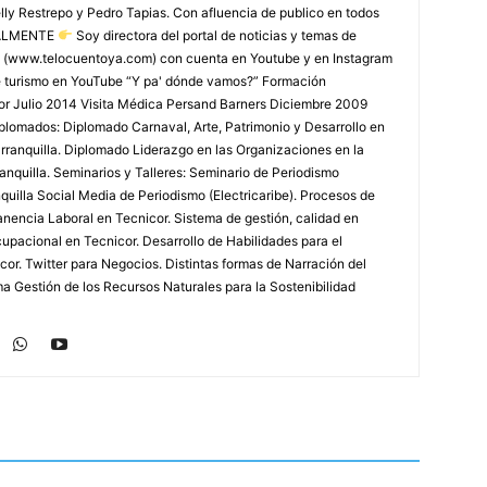
lly Restrepo y Pedro Tapias. Con afluencia de publico en todos
TUALMENTE
Soy directora del portal de noticias y temas de
 (www.telocuentoya.com) con cuenta en Youtube y en Instagram
de turismo en YouTube “Y pa' dónde vamos?” Formación
r Julio 2014 Visita Médica Persand Barners Diciembre 2009
lomados: Diplomado Carnaval, Arte, Patrimonio y Desarrollo en
arranquilla. Diplomado Liderazgo en las Organizaciones en la
nquilla. Seminarios y Talleres: Seminario de Periodismo
uilla Social Media de Periodismo (Electricaribe). Procesos de
nencia Laboral en Tecnicor. Sistema de gestión, calidad en
upacional en Tecnicor. Desarrollo de Habilidades para el
or. Twitter para Negocios. Distintas formas de Narración del
a Gestión de los Recursos Naturales para la Sostenibilidad