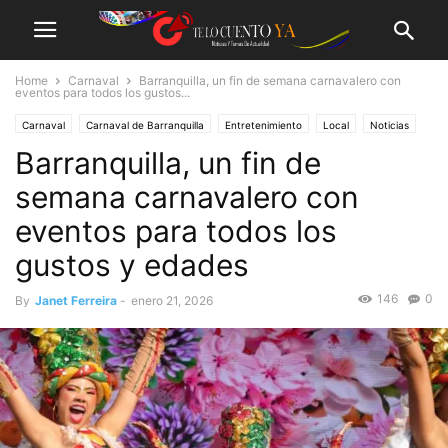
Home
Carnaval
Barranquilla, un fin de semana carnavalero con
eventos para todos los gustos...
Carnaval
Carnaval de Barranquilla
Entretenimiento
Local
Noticias
Barranquilla, un fin de
semana carnavalero con
eventos para todos los
gustos y edades
146
0
By
Janet Ferreira
-
enero 21, 2026