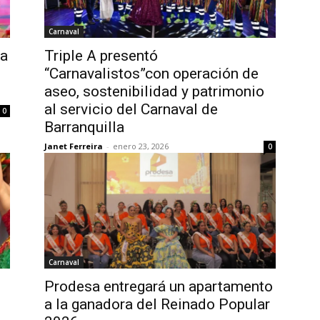
Carnaval
la
Triple A presentó
“Carnavalistos”con operación de
aseo, sostenibilidad y patrimonio
al servicio del Carnaval de
0
Barranquilla
Janet Ferreira
-
enero 23, 2026
0
Carnaval
Prodesa entregará un apartamento
a la ganadora del Reinado Popular