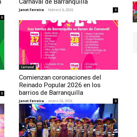
n
Carnaval de Barranquilla
Janet Ferreira
-
febrero 6, 2026
0
0
Carnaval
Comienzan coronaciones del
Reinado Popular 2026 en los
barrios de Barranquilla
0
Janet Ferreira
-
enero 26, 2026
0