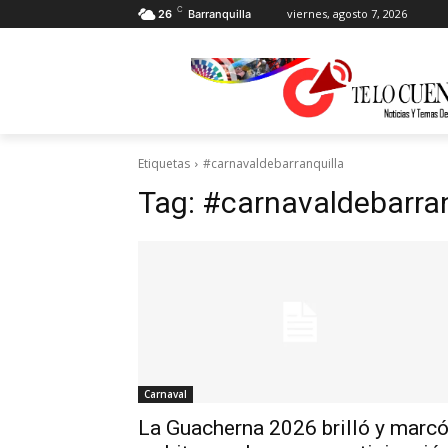
C
viernes, agosto 7, 2026
26
Barranquilla
Etiquetas
#carnavaldebarranquilla
Tag:
#carnavaldebarran
Carnaval
La Guacherna 2026 brilló y marc