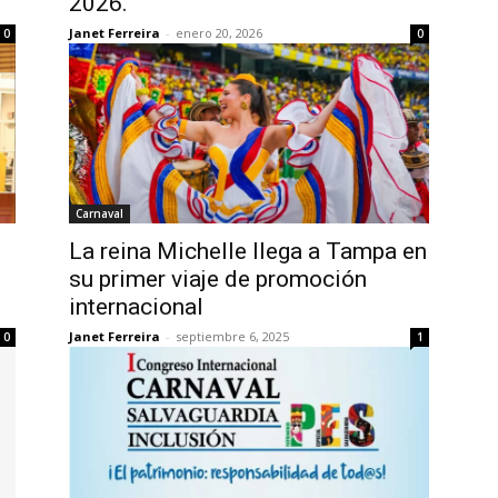
2026.
Janet Ferreira
-
enero 20, 2026
0
0
Carnaval
La reina Michelle llega a Tampa en
su primer viaje de promoción
internacional
Janet Ferreira
-
septiembre 6, 2025
0
1