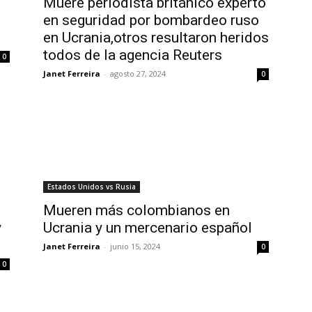
Muere periodista británico experto
en seguridad por bombardeo ruso
en Ucrania,otros resultaron heridos
todos de la agencia Reuters
0
Janet Ferreira
-
agosto 27, 2024
0
Estados Unidos vs Rusia
Mueren más colombianos en
y
Ucrania y un mercenario español
Janet Ferreira
-
junio 15, 2024
0
0