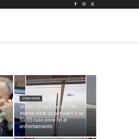
OTAN-RUSIA
ia:
VIDEO: Un país de la OTAN
rco
intenta robar un petrolero y un
os
Su-35 ruso pone fin al
enfrentamiento