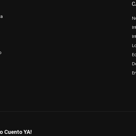
C
va
No
In
In
Lo
o
E
D
En
lo Cuento YA!