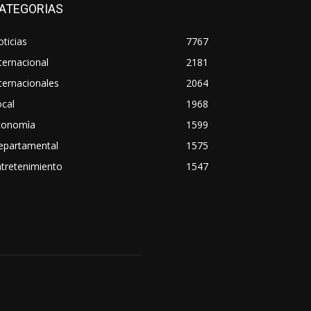
ATEGORIAS
ticias
7767
ternacional
2181
ternacionales
2064
cal
1968
conomìa
1599
epartamental
1575
tretenimiento
1547