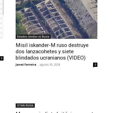
Estados Unidos vs Rusia
Misil iskander-M ruso destruye
dos lanzacohetes y siete
blindados ucranianos (VIDEO)
0
Janet Ferreira
-
agosto 30, 2024
0
OTAN-RUSIA