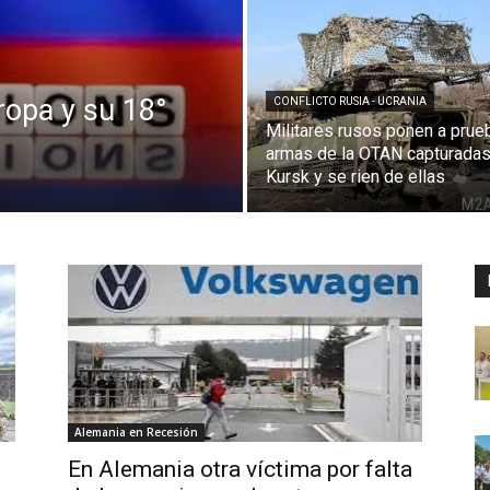
ropa y su 18°
CONFLICTO RUSIA - UCRANIA
Militares rusos ponen a prue
armas de la OTAN capturadas
Kursk y se rien de ellas
Alemania en Recesión
En Alemania otra víctima por falta