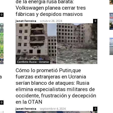
de la energia rusa barata:
Volkswagen planea cerrar tres
fábricas y despidos masivos
0
Janet Ferreira
-
octubre 28, 2024
0
Conflicto Rusia - Ucrania
Cómo lo prometió Putin,que
a
fuerzas extranjeras en Ucrania
serían blanco de ataques: Rusia
elimina especialistas militares de
occidente, frustración y decepción
en la OTAN
0
Janet Ferreira
-
septiembre 4, 2024
0