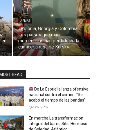
ARMAS
«Polonia, Georgia y Colombia:
ba
Los países que más
 en
mercenarios han perdido en la
carnicería rusa de Kursk»
MOST READ
De La Espriella lanza ofensiva
nacional contra el crimen: “Se
acabó el tiempo de las bandas”
agosto 5, 2026
En marcha La transformación
integral del barrio Sitio Hermoso
de Soledad, Atlántico