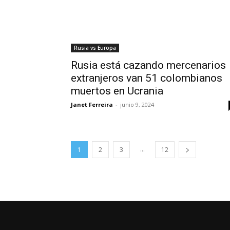
Rusia vs Europa
Rusia está cazando mercenarios
extranjeros van 51 colombianos
muertos en Ucrania
Janet Ferreira
-
junio 9, 2024
...
1
2
3
12