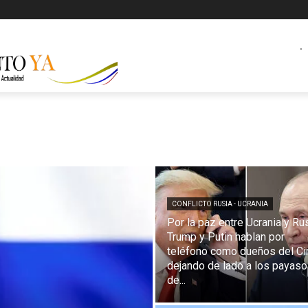
.
CONFLICTO RUSIA - UCRANIA
Por la paz entre Ucrania y Rus
Trump y Putin hablan por
teléfono como dueños del Ci
dejando de lado a los payas
de...