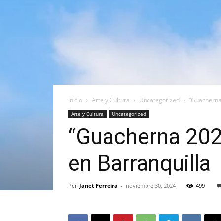
Inicio
Arte y Cultura
Uncategorized
“Guacherna 
Arte y Cultura
Uncategorized
“Guacherna 202
en Barranquilla
Por
Janet Ferreira
-
noviembre 30, 2024
499