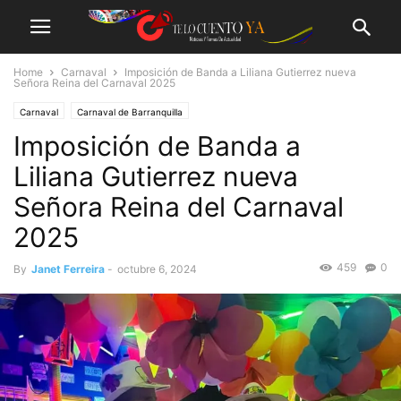
Home
Carnaval
Imposición de Banda a Liliana Gutierrez nueva
Señora Reina del Carnaval 2025
Carnaval
Carnaval de Barranquilla
Imposición de Banda a
Liliana Gutierrez nueva
Señora Reina del Carnaval
2025
459
0
By
Janet Ferreira
-
octubre 6, 2024