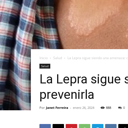
Inicio
Salud
La Lepra sigue siendo una amenaza: 
Salud
La Lepra sigue
prevenirla
Por
Janet Ferreira
-
enero 26, 2024
888
0