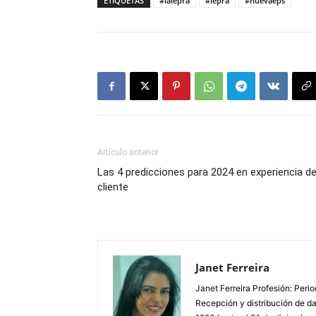
ETIQUETAS
#lalepra
#lepra
#nuevaeps
Artículo anterior
Las 4 predicciones para 2024 en experiencia de
cliente
Janet Ferreira
Janet Ferreira Profesión: Peri
Recepción y distribución de dañ