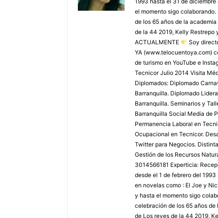
1993 hasta el 31 de diciembre
el momento sigo colaborando. 
de los 65 años de la academia 
de la 44 2019, Kelly Restrepo 
ACTUALMENTE
Soy direct
YA (www.telocuentoya.com) c
de turismo en YouTube e Inst
Tecnicor Julio 2014 Visita M
Diplomados: Diplomado Carnaval
Barranquilla. Diplomado Lider
Barranquilla. Seminarios y Tal
Barranquilla Social Media de P
Permanencia Laboral en Tecnic
Ocupacional en Tecnicor. Desar
Twitter para Negocios. Distint
Gestión de los Recursos Natura
3014566181 Experticia: Recepci
desde el 1 de febrero del 1993
en novelas como : El Joe y Ni
y hasta el momento sigo colabo
celebración de los 65 años de 
de Los reyes de la 44 2019, Ke