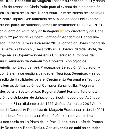
 del 1999. Periodista de Magazín Espectacular desde 2011 y hasta
Jefe de prensa de Gloria Peña para el evento de la celebración
en La Plaza de La Paz. (Lleno total). Jefe de Prensa de Los reyes
y Pedro Tapias. Con afluencia de publico en todos los eventos.
ora del portal de noticias y temas de actualidad: TE LO CUENTO
on cuenta en Youtube y en Instagram
Soy directora y del Canal
agram: “Y pa' dónde vamos?” Formación Académica Periodismo
édica Persand Barners Diciembre 2009 Formación Complementaria
, Arte, Patrimonio y Desarrollo en la Universidad del Norte, de
azgo en las Organizaciones en la Universidad Autónoma de
leres: Seminario de Periodismo Ambiental Zoológico de
eriodismo (Electricaribe). Procesos de Selección Vinculación y
or. Sistema de gestión, calidad en Tecnicor. Seguridad y salud
rollo de Habilidades para el Crecimiento Personal en Tecnicor.
as formas de Narración del Carnaval Barranquilla. Programa
les para la Sostenibilidad Regional Janet Ferreira Teléfonos:
ón y distribución de daños en La Electrificadora del Atlántico
 hasta el 31 de diciembre del 1999. Señora Atlántico 2009 Actriz
che de Caracol tv Periodista de Magazín Espectacular desde 2011
rando. Jefe de prensa de Gloria Peña para el evento de la
la academia en La Plaza de La Paz. (Lleno total). Jefe de Prensa
lly Restrepo y Pedro Tapias. Con afluencia de publico en todos